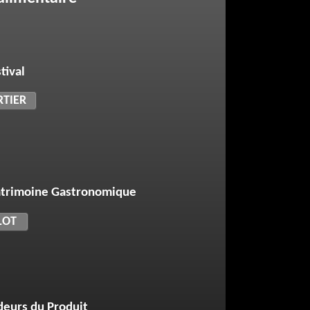
val
RTIER
tival
Patrimoine Gastronomique
 Lauréats 2017
LOT
Festival 2018:
nheur
eurs du Produit