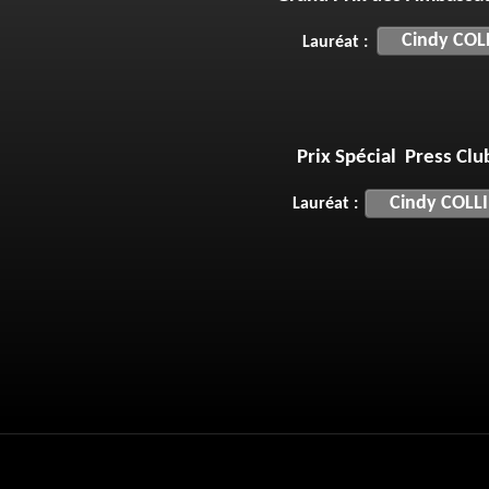
Cindy CO
Lauréat :
Prix Spécial Press Club
Cindy COLL
Lauréat :