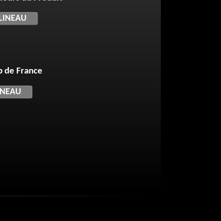
LLINEAU
 de France
INEAU