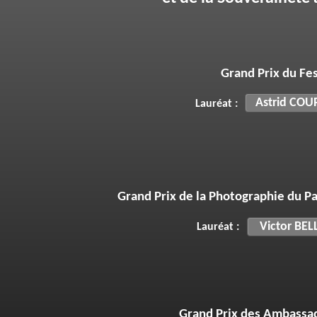
Grand Prix du Festi
Astrid COU
Lauréat :
Grand Prix du Fes
Lauréate :
Grand Prix de la Photographie du 
Bravo! à nos 4 photographes
Victor BEL
Lauréat :
Thème de la 9ème édition du 
La Gastronomie du bo
Grand Prix des Ambassad