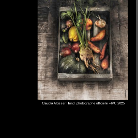
Franck Hamel
Photographe officiel FIPC 2022
Trophée FIPC
Création originale Sylvie Amar
Fooddesign by Raynaud Limoges
Claudia Albisser Hund, photographe officielle FIPC 2025